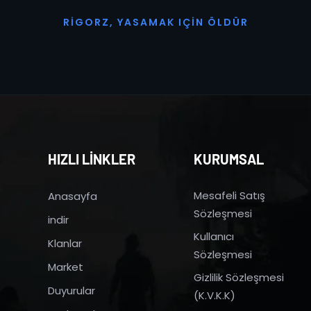
R
I
G
O
R
Z
,
Y
A
S
A
M
A
K
I
Ç
I
N
Ö
L
D
Ü
R
HIZLI LİNKLER
KURUMSAL
Mesafeli Satış
Anasayfa
Sözleşmesi
indir
Kullanıcı
Klanlar
Sözleşmesi
Market
Gizlilik Sözleşmesi
Duyurular
(K.V.K.K)