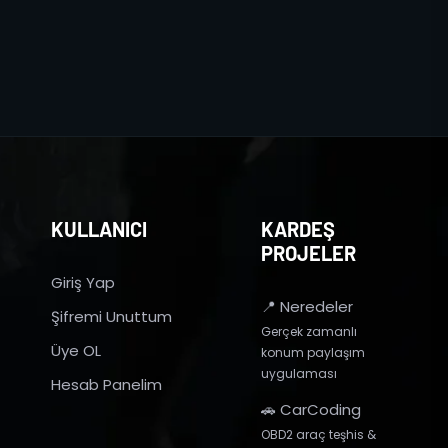
KULLANICI
KARDEŞ
PROJELER
Giriş Yap
📍 Neredeler
Şifremi Unuttum
Gerçek zamanlı
Üye OL
konum paylaşım
uygulaması
Hesab Panelim
🚗 CarCoding
OBD2 araç teşhis &