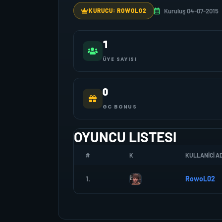
Kuruluş 04-07-2015
KURUCU: ROWOL02
1
ÜYE SAYISI
0
GC BONUS
OYUNCU LISTESI
#
K
KULLANICI AD
1.
RowoL02