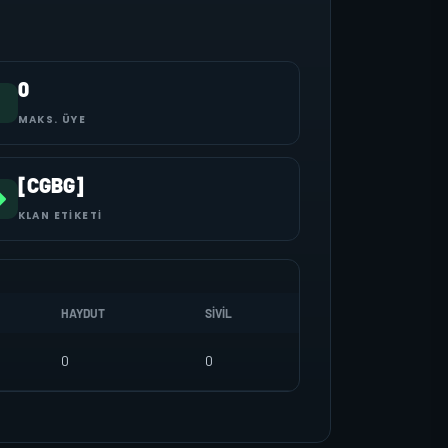
0
MAKS. ÜYE
[CGBG]
KLAN ETIKETI
HAYDUT
SIVIL
0
0