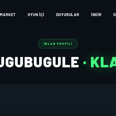
MARKET
OYUN İÇI
DUYURULAR
İNDIR
D
KLAN PROFILI
UGUBUGULE
· KL