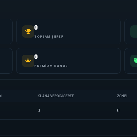
0
TOPLAM ŞEREF
0
PREMIUM BONUS
I
KLANA VERDIGI SEREF
ZOMBI
0
0