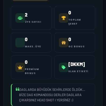
0
2
TOPLAM
ÜYE SAYISI
ŞEREF
0
0
MAKS. ÜYE
GC BONUS
0
[DKKM]
PREMIUM
KLAN ETIKETI
BONUS
DAGLARDA BÜYÜDÜK SEHİRLERDE ÖLDÜK...
BİZE DAG KOMANDOSU DERLER DAGLARA
ÇIKARSINIZ HEAD SHOT I YERSİNİZ :)