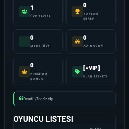
0
1
TOPLAM
ÜYE SAYISI
ŞEREF
0
0
MAKS. ÜYE
GC BONUS
0
[«VIP]
PREMIUM
KLAN ETIKETI
BONUS
DeadLyTeaMz Vip
OYUNCU LISTESI