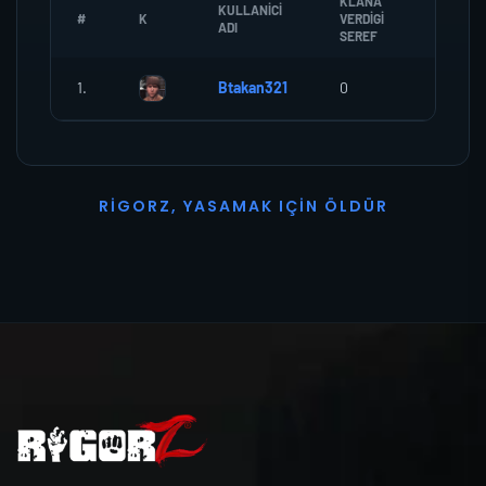
KLANA
KULLANICI
#
K
VERDIGI
ZOMBI
ADI
SEREF
1.
Btakan321
0
0
R
I
G
O
R
Z
,
Y
A
S
A
M
A
K
I
Ç
I
N
Ö
L
D
Ü
R