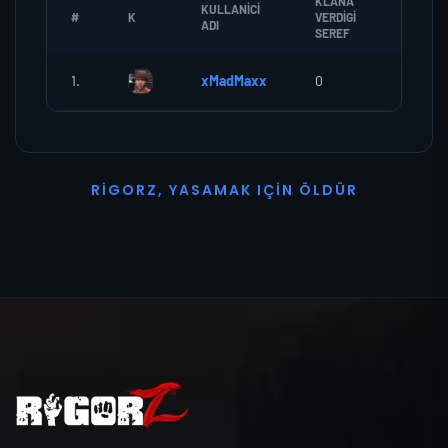
KLANA
KULLANICI
#
K
VERDIGI
ZOMBI
ADI
SEREF
1.
xMadMaxx
0
0
R
I
G
O
R
Z
,
Y
A
S
A
M
A
K
I
Ç
I
N
Ö
L
D
Ü
R