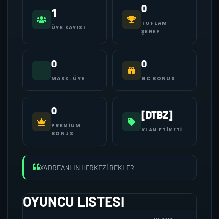
0
1
TOPLAM
ÜYE SAYISI
ŞEREF
0
0
MAKS. ÜYE
GC BONUS
0
[DTBZ]
PREMIUM
KLAN ETIKETI
BONUS
XADREANLIN HERKEZİ BEKLER
OYUNCU LISTESI