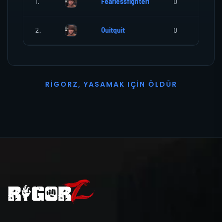
1.
FearlessfighterI
0
0
2.
Quitquit
0
0
R
I
G
O
R
Z
,
Y
A
S
A
M
A
K
I
Ç
I
N
Ö
L
D
Ü
R