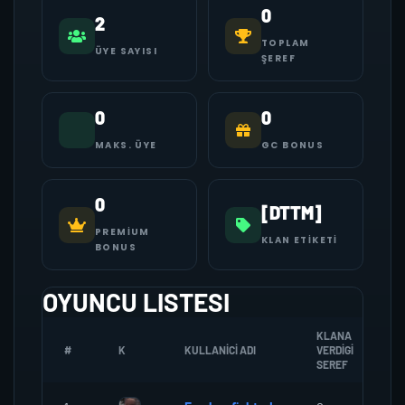
0
2
TOPLAM
ÜYE SAYISI
ŞEREF
0
0
MAKS. ÜYE
GC BONUS
0
[DTTM]
PREMIUM
KLAN ETIKETI
BONUS
OYUNCU LISTESI
KLANA
#
K
KULLANICI ADI
VERDIGI
Z
SEREF