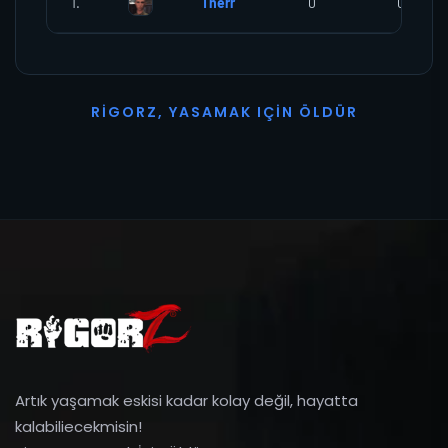
1.
Therr
0
0
R
I
G
O
R
Z
,
Y
A
S
A
M
A
K
I
Ç
I
N
Ö
L
D
Ü
R
Artık yaşamak eskisi kadar kolay değil, hayatta
kalabiliecekmisin!