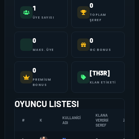
0
1
TOPLAM
ÜYE SAYISI
ŞEREF
0
0
MAKS. ÜYE
GC BONUS
0
[TH3R]
PREMIUM
KLAN ETIKETI
BONUS
OYUNCU LISTESI
KLANA
KULLANICI
#
K
VERDIGI
ZOMBI
ADI
SEREF