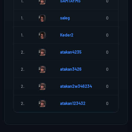
1.
SAMTAYMS
0
1.
saleg
0
1.
Keder2
0
2.
atakan4235
0
2.
atakan3426
0
2.
atakan2w346234
0
2.
atakan123432
0