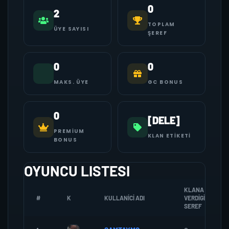
0
2
TOPLAM
ÜYE SAYISI
ŞEREF
0
0
MAKS. ÜYE
GC BONUS
0
[DELE]
PREMIUM
KLAN ETIKETI
BONUS
OYUNCU LISTESI
KLANA
#
K
KULLANICI ADI
VERDIGI
SEREF