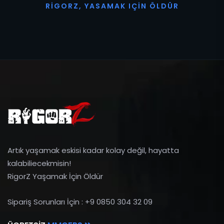
R
I
G
O
R
Z
,
Y
A
S
A
M
A
K
I
Ç
I
N
Ö
L
D
Ü
R
Artık yaşamak eskisi kadar kolay değil, hayatta
kalabiliecekmisin!
RigorZ Yaşamak İçin Öldür
Sipariş Sorunları İçin : +9 0850 304 32 09