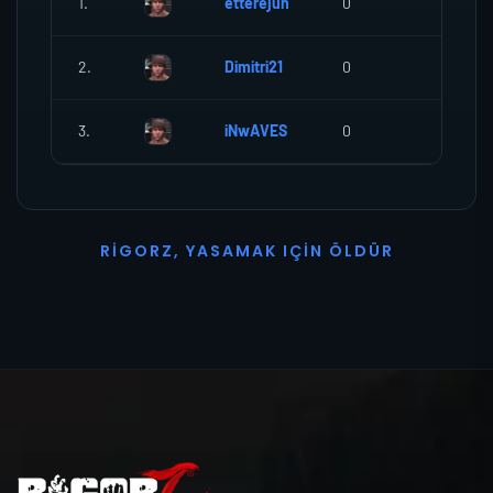
1.
etterejun
0
0
2.
Dimitri21
0
0
3.
iNwAVES
0
0
R
I
G
O
R
Z
,
Y
A
S
A
M
A
K
I
Ç
I
N
Ö
L
D
Ü
R