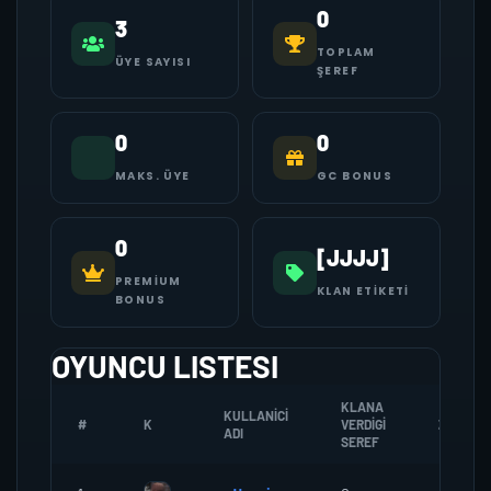
0
3
TOPLAM
ÜYE SAYISI
ŞEREF
0
0
MAKS. ÜYE
GC BONUS
0
[JJJJ]
PREMIUM
KLAN ETIKETI
BONUS
OYUNCU LISTESI
KLANA
KULLANICI
#
K
VERDIGI
ZOMBI
ADI
SEREF