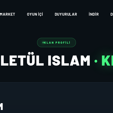
MARKET
OYUN İÇI
DUYURULAR
İNDIR
D
KLAN PROFILI
LETÜL ISLAM
· 
M