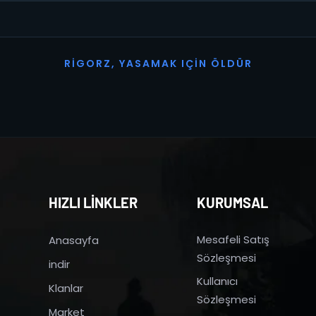
R
I
G
O
R
Z
,
Y
A
S
A
M
A
K
I
Ç
I
N
Ö
L
D
Ü
R
HIZLI LİNKLER
KURUMSAL
Mesafeli Satış
Anasayfa
Sözleşmesi
indir
Kullanıcı
Klanlar
Sözleşmesi
Market