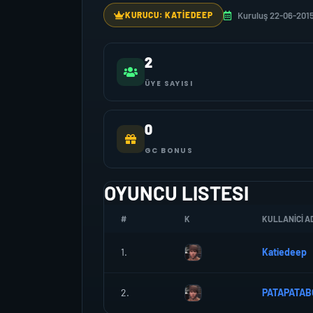
Kuruluş 22-06-201
KURUCU: KATIEDEEP
2
ÜYE SAYISI
0
GC BONUS
OYUNCU LISTESI
#
K
KULLANICI AD
1.
Katiedeep
2.
PATAPATA