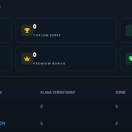
5
0
TOPLAM ŞEREF
0
PREMIUM BONUS
I
KLANA VERDIGI SEREF
ZOMBI
0
0
BOM
0
0