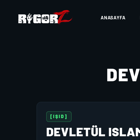
ANASAYFA
DEV
[IŞID]
DEVLETÜL ISLA