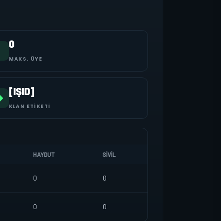
0
MAKS. ÜYE
[IŞID]
KLAN ETIKETI
HAYDUT
SIVIL
0
0
0
0