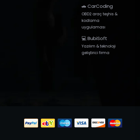
🚗 CarCoding
OBD2 araç teşhis &
kodlama
uygulaması
💻 BubiSoft
Yazılım & teknoloji
geliştirici firma