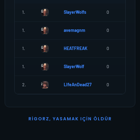
1.
SlayerWolfs
0
0
1.
avemagnm
0
0
1.
HEATFREAK
0
0
1.
SlayerWolf
0
0
2.
LIfeAnDead27
0
0
R
I
G
O
R
Z
,
Y
A
S
A
M
A
K
I
Ç
I
N
Ö
L
D
Ü
R