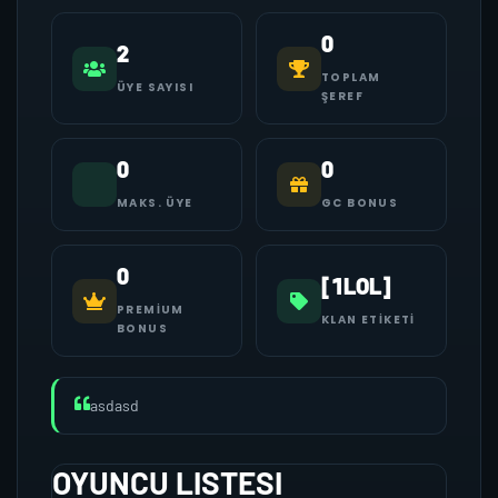
0
2
TOPLAM
ÜYE SAYISI
ŞEREF
0
0
MAKS. ÜYE
GC BONUS
0
[1LOL]
PREMIUM
KLAN ETIKETI
BONUS
asdasd
OYUNCU LISTESI