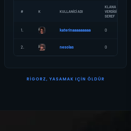
KLANA
#
K
KULLANICI ADI
VERDIGI
SEREF
1.
katerinaaaaaaaaa
0
2.
nesolas
0
R
I
G
O
R
Z
,
Y
A
S
A
M
A
K
I
Ç
I
N
Ö
L
D
Ü
R