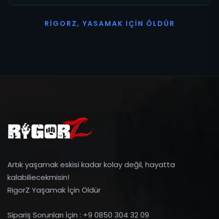
R
I
G
O
R
Z
,
Y
A
S
A
M
A
K
I
Ç
I
N
Ö
L
D
Ü
R
Artık yaşamak eskisi kadar kolay değil, hayatta
kalabiliecekmisin!
RigorZ Yaşamak İçin Öldür
Sipariş Sorunları İçin : +9 0850 304 32 09