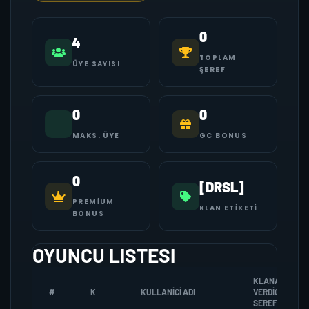
0
4
TOPLAM
ÜYE SAYISI
ŞEREF
0
0
MAKS. ÜYE
GC BONUS
0
[DRSL]
PREMIUM
KLAN ETIKETI
BONUS
OYUNCU LISTESI
KLANA
#
K
KULLANICI ADI
VERDIGI
SEREF