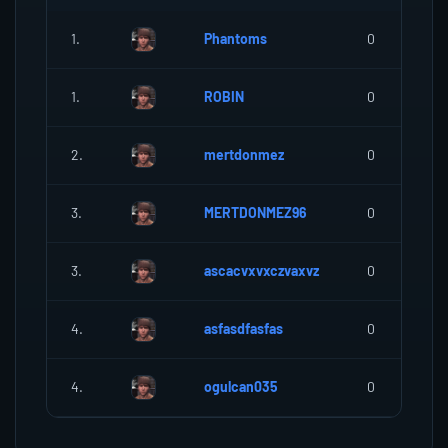
1.
Phantoms
0
1.
ROBIN
0
2.
mertdonmez
0
3.
MERTDONMEZ96
0
3.
ascacvxvxczvaxvz
0
4.
asfasdfasfas
0
4.
ogulcan035
0