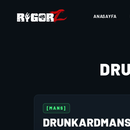
ANASAYFA
DR
[MANS]
DRUNKARDMAN