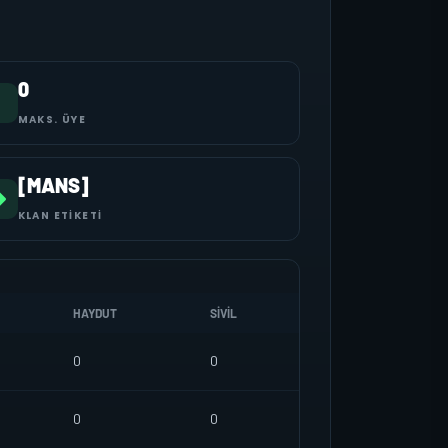
0
MAKS. ÜYE
[MANS]
KLAN ETIKETI
HAYDUT
SIVIL
0
0
0
0