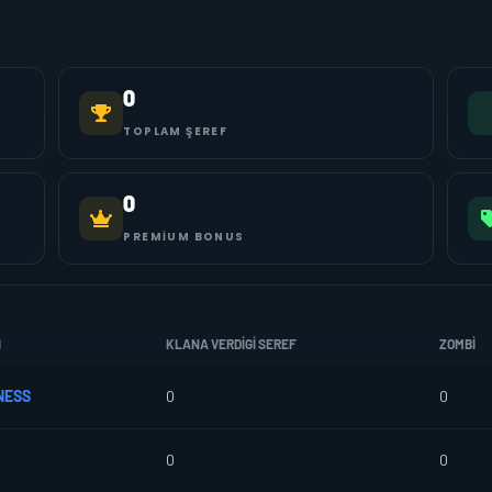
0
TOPLAM ŞEREF
0
PREMIUM BONUS
I
KLANA VERDIGI SEREF
ZOMBI
NESS
0
0
0
0