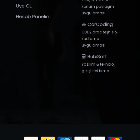
Üye OL
konum paylaşım
uygulaması
Hesab Panelim
🚗 CarCoding
OBD2 araç teşhis &
kodlama
uygulaması
💻 BubiSoft
Yazılım & teknoloji
geliştirici firma