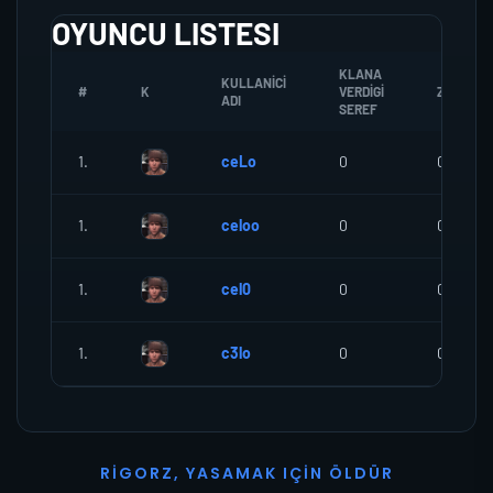
OYUNCU LISTESI
KLANA
KULLANICI
#
K
VERDIGI
ZOMBI
ADI
SEREF
1.
ceLo
0
0
1.
celoo
0
0
1.
cel0
0
0
1.
c3lo
0
0
R
I
G
O
R
Z
,
Y
A
S
A
M
A
K
I
Ç
I
N
Ö
L
D
Ü
R