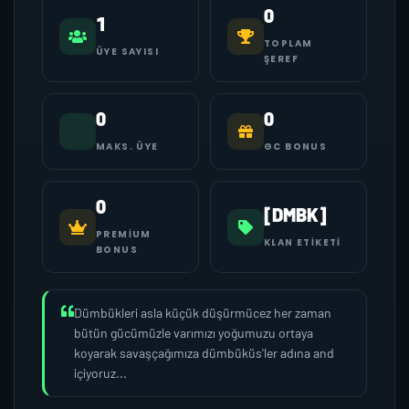
0
1
TOPLAM
ÜYE SAYISI
ŞEREF
0
0
MAKS. ÜYE
GC BONUS
0
[DMBK]
PREMIUM
KLAN ETIKETI
BONUS
Dümbükleri asla küçük düşürmücez her zaman
bütün gücümüzle varımızı yoğumuzu ortaya
koyarak savaşçağımıza dümbüküs'ler adına and
içiyoruz...