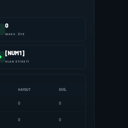
0
MAKS. ÜYE
[NUM1]
KLAN ETIKETI
HAYDUT
SIVIL
0
0
0
0