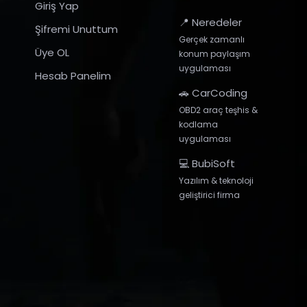
Giriş Yap
📍 Neredeler
Şifremi Unuttum
Gerçek zamanlı
Üye OL
konum paylaşım
uygulaması
Hesab Panelim
🚗 CarCoding
OBD2 araç teşhis &
kodlama
uygulaması
💻 BubiSoft
Yazılım & teknoloji
geliştirici firma