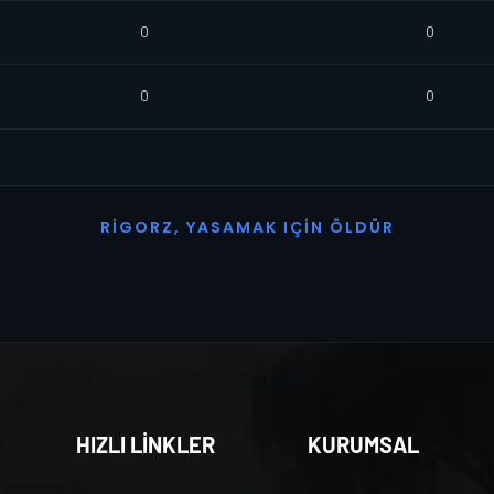
0
0
0
0
R
I
G
O
R
Z
,
Y
A
S
A
M
A
K
I
Ç
I
N
Ö
L
D
Ü
R
HIZLI LİNKLER
KURUMSAL