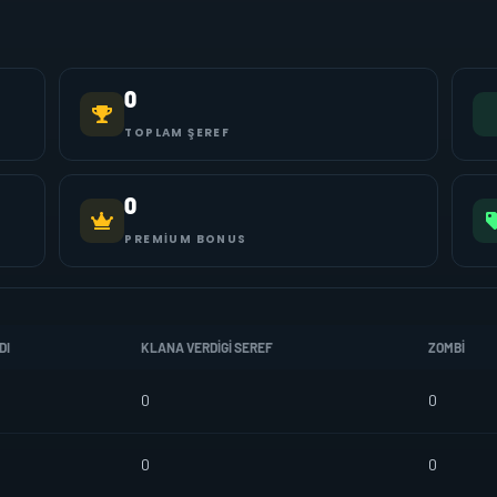
0
TOPLAM ŞEREF
0
PREMIUM BONUS
DI
KLANA VERDIGI SEREF
ZOMBI
0
0
0
0