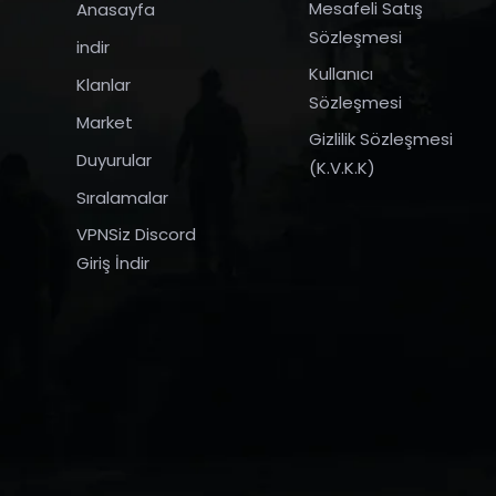
Mesafeli Satış
Anasayfa
Sözleşmesi
indir
Kullanıcı
Klanlar
Sözleşmesi
Market
Gizlilik Sözleşmesi
Duyurular
(K.V.K.K)
Sıralamalar
VPNSiz Discord
Giriş İndir