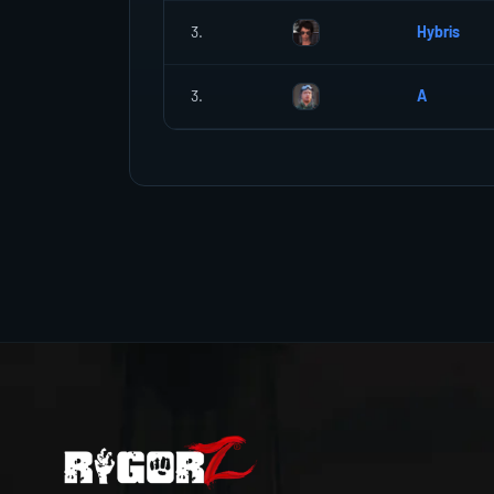
3.
Hybris
3.
A