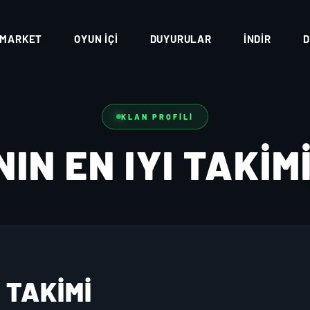
MARKET
OYUN İÇI
DUYURULAR
İNDIR
D
KLAN PROFILI
IN EN IYI TAKIM
 TAKIMI