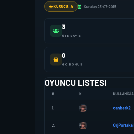
Kuruluş 23-07-2015
KURUCU: A
3
ÜYE SAYISI
0
GC BONUS
OYUNCU LISTESI
#
K
KULLANICI A
1.
canberk2
2.
OrjPortakal