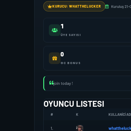
Kuruluş 21-
KURUCU: WHATTHELUCKER
1
ÜYE SAYISI
0
GC BONUS
join today !
OYUNCU LISTESI
#
K
KULLANICI AD
1.
whattheluck