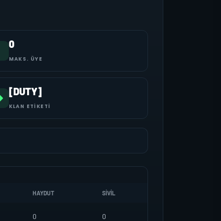
0
MAKS. ÜYE
[DUTY]
KLAN ETIKETI
HAYDUT
SIVIL
0
0