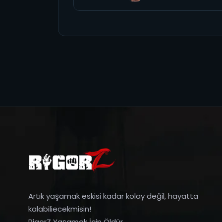
Artık yaşamak eskisi kadar kolay değil, hayatta
kalabiliecekmisin!
RigorZ Yaşamak İçin Öldür