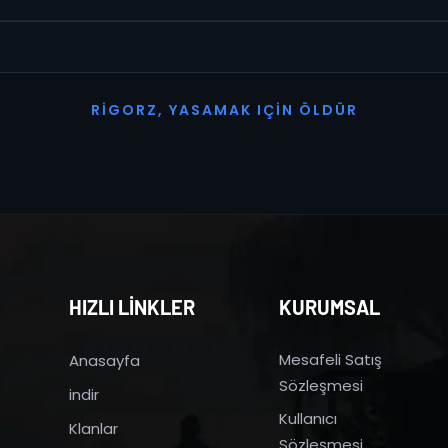
R
I
G
O
R
Z
,
Y
A
S
A
M
A
K
I
Ç
I
N
Ö
L
D
Ü
R
HIZLI LİNKLER
KURUMSAL
Mesafeli Satış
Anasayfa
Sözleşmesi
indir
Kullanıcı
Klanlar
Sözleşmesi