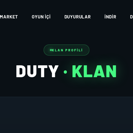
MARKET
OYUN İÇI
DUYURULAR
İNDIR
D
KLAN PROFILI
DUTY
· KLAN