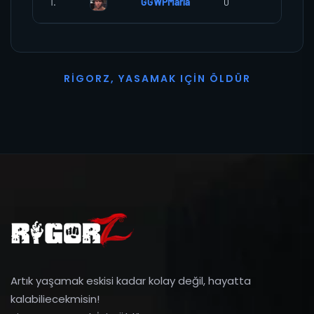
1.
GGWPMaria
0
0
R
I
G
O
R
Z
,
Y
A
S
A
M
A
K
I
Ç
I
N
Ö
L
D
Ü
R
Artık yaşamak eskisi kadar kolay değil, hayatta
kalabiliecekmisin!