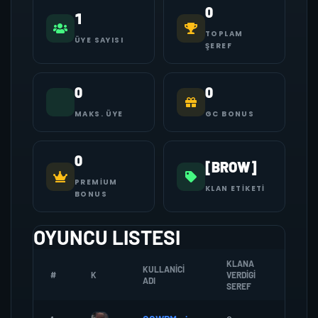
0
1
TOPLAM
ÜYE SAYISI
ŞEREF
0
0
MAKS. ÜYE
GC BONUS
0
[BROW]
PREMIUM
KLAN ETIKETI
BONUS
OYUNCU LISTESI
KLANA
KULLANICI
#
K
VERDIGI
ZOMBI
ADI
SEREF