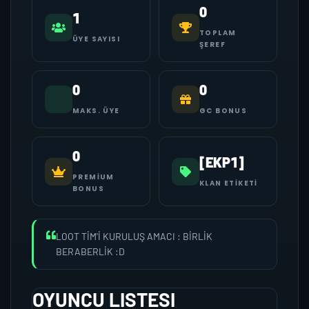
0
1
TOPLAM
ÜYE SAYISI
ŞEREF
0
0
MAKS. ÜYE
GC BONUS
0
[EKP1]
PREMIUM
KLAN ETIKETI
BONUS
LOOT TİM'İ KURULUŞ AMACI : BİRLİK
BERABERLİK :D
OYUNCU LISTESI