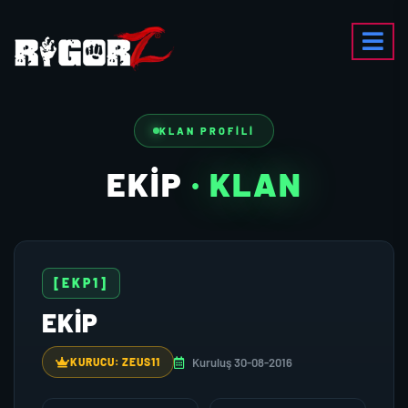
KLAN PROFILI
EKİP
· KLAN
[EKP1]
EKİP
Kuruluş 30-08-2016
KURUCU: ZEUS11