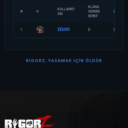
KLANA
KULLANICI
#
K
VERDIGI
ZOMBI
ADI
SEREF
1.
ZEUS11
0
0
R
I
G
O
R
Z
,
Y
A
S
A
M
A
K
I
Ç
I
N
Ö
L
D
Ü
R