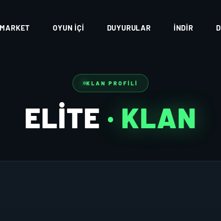
MARKET
OYUN İÇI
DUYURULAR
İNDIR
D
KLAN PROFILI
ELİTE
· KLAN