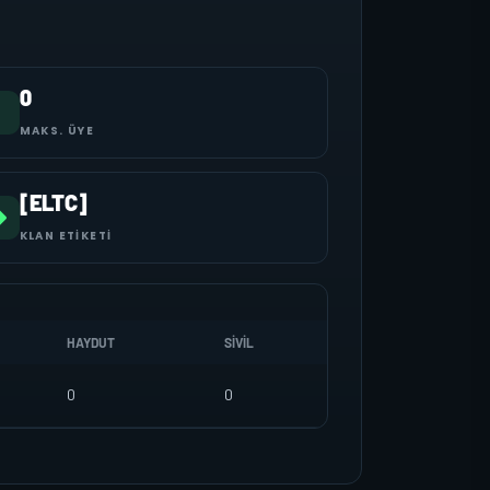
0
MAKS. ÜYE
[ELTC]
KLAN ETIKETI
HAYDUT
SIVIL
0
0