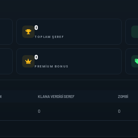
0
TOPLAM ŞEREF
0
PREMIUM BONUS
I
KLANA VERDIGI SEREF
ZOMBI
0
0