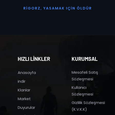
R
I
G
O
R
Z
,
Y
A
S
A
M
A
K
I
Ç
I
N
Ö
L
D
Ü
R
HIZLI LİNKLER
KURUMSAL
Mesafeli Satış
Anasayfa
Sözleşmesi
indir
Kullanıcı
Klanlar
Sözleşmesi
Market
Gizlilik Sözleşmesi
Duyurular
(K.V.K.K)