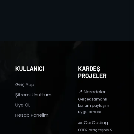
KULLANICI
KARDEŞ
PROJELER
Giriş Yap
📍 Neredeler
Şifremi Unuttum
Gerçek zamanlı
Üye OL
konum paylaşım
uygulaması
Hesab Panelim
🚗 CarCoding
OBD2 araç teşhis &