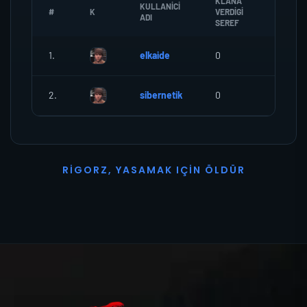
KLANA
KULLANICI
#
K
VERDIGI
ZOMBI
ADI
SEREF
1.
elkaide
0
0
2.
sibernetik
0
0
R
I
G
O
R
Z
,
Y
A
S
A
M
A
K
I
Ç
I
N
Ö
L
D
Ü
R