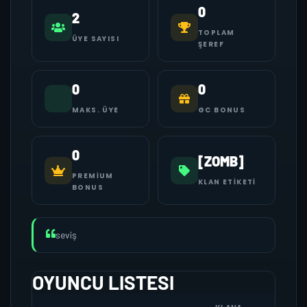
0
2
TOPLAM
ÜYE SAYISI
ŞEREF
0
0
MAKS. ÜYE
GC BONUS
0
[ZOMB]
PREMIUM
KLAN ETIKETI
BONUS
seviş
OYUNCU LISTESI