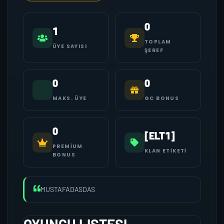
0
1
TOPLAM
ÜYE SAYISI
ŞEREF
0
0
MAKS. ÜYE
GC BONUS
0
[ELT1]
PREMIUM
KLAN ETIKETI
BONUS
MUSTAFADASDAS