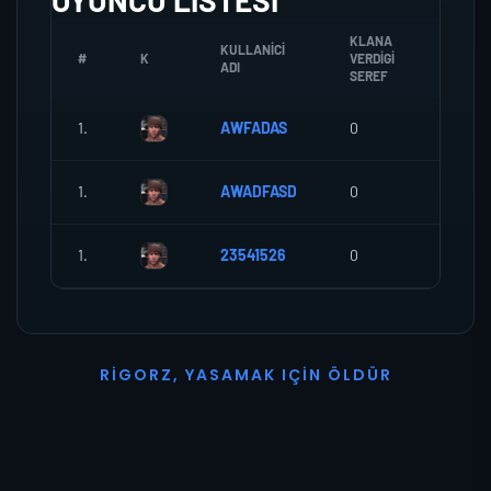
OYUNCU LISTESI
KLANA
KULLANICI
#
K
VERDIGI
ZOMBI
ADI
SEREF
1.
AWFADAS
0
0
1.
AWADFASD
0
0
1.
23541526
0
0
R
I
G
O
R
Z
,
Y
A
S
A
M
A
K
I
Ç
I
N
Ö
L
D
Ü
R