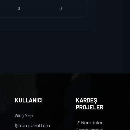
0
0
KULLANICI
KARDEŞ
PROJELER
Giriş Yap
📍 Neredeler
Şifremi Unuttum
Gerçek zamanlı