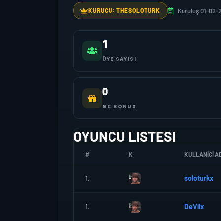
Kuruluş 01-02-
KURUCU: THESOLOTURK
1
ÜYE SAYISI
0
GC BONUS
OYUNCU LISTESI
#
K
KULLANICI AD
1.
soloturkx
1.
DeVilx