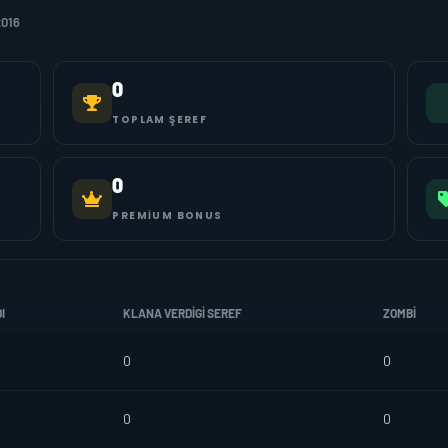
2016
0
TOPLAM ŞEREF
0
PREMIUM BONUS
I
KLANA VERDIGI SEREF
ZOMBI
0
0
0
0