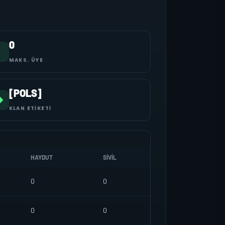
0
MAKS. ÜYE
[POLS]
KLAN ETIKETI
HAYDUT
SIVIL
0
0
0
0