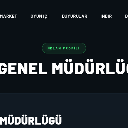
MARKET
OYUN İÇI
DUYURULAR
İNDIR
D
KLAN PROFILI
 GENEL MÜDÜRL
 MÜDÜRLÜGÜ