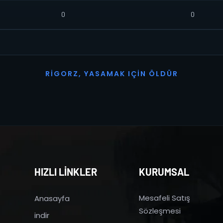
0
0
R
I
G
O
R
Z
,
Y
A
S
A
M
A
K
I
Ç
I
N
Ö
L
D
Ü
R
HIZLI LİNKLER
KURUMSAL
Mesafeli Satış
Anasayfa
Sözleşmesi
indir