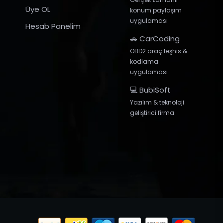
Üye OL
konum paylaşım
uygulaması
Hesab Panelim
🚗 CarCoding
OBD2 araç teşhis &
kodlama
uygulaması
💻 BubiSoft
Yazılım & teknoloji
geliştirici firma