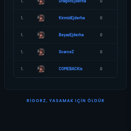
1.
DragonEjderha
0
0
1.
KirmiziEjderha
0
0
1.
BeyazEjderha
0
0
1.
ScarceZ
0
0
1.
COMEBACKis
0
0
R
I
G
O
R
Z
,
Y
A
S
A
M
A
K
I
Ç
I
N
Ö
L
D
Ü
R