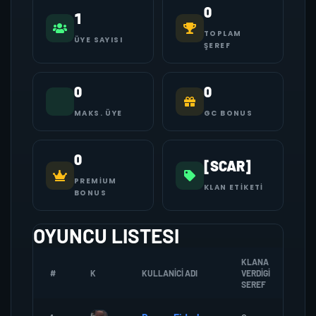
0
1
TOPLAM
ÜYE SAYISI
ŞEREF
0
0
MAKS. ÜYE
GC BONUS
0
[SCAR]
PREMIUM
KLAN ETIKETI
BONUS
OYUNCU LISTESI
KLANA
#
K
KULLANICI ADI
VERDIGI
ZO
SEREF