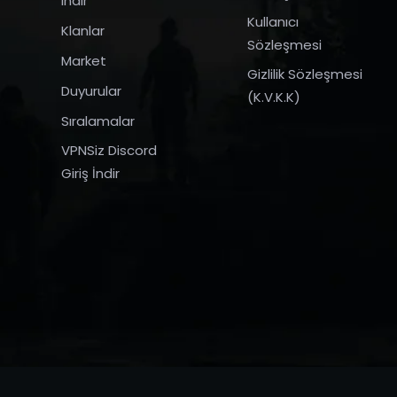
indir
Kullanıcı
Klanlar
Sözleşmesi
Market
Gizlilik Sözleşmesi
Duyurular
(K.V.K.K)
Sıralamalar
VPNSiz Discord
Giriş İndir