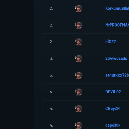
2.
Korkumuzilla
2.
MrPROOFMA
2.
nİCE7
3.
234lwdsads
3.
sanurxxx72
4.
DEVIL02
4.
CReyZR
4.
cspolitik