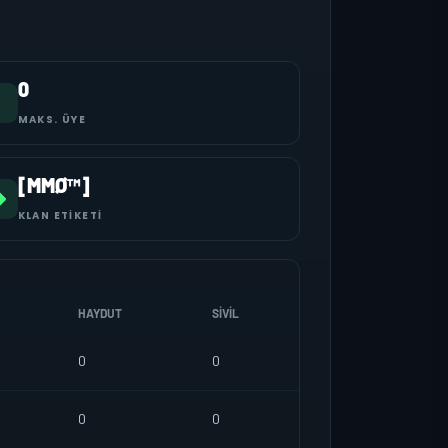
0
MAKS. ÜYE
[MMØ™]
KLAN ETIKETI
HAYDUT
SIVIL
0
0
0
0