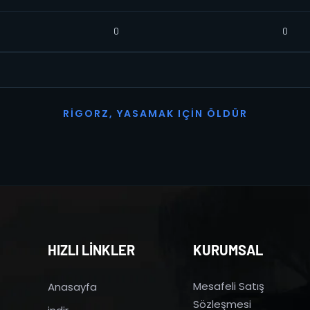
0
0
R
I
G
O
R
Z
,
Y
A
S
A
M
A
K
I
Ç
I
N
Ö
L
D
Ü
R
HIZLI LİNKLER
KURUMSAL
Mesafeli Satış
Anasayfa
Sözleşmesi