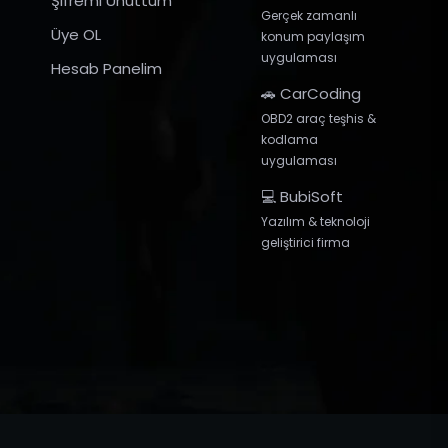
Şifremi Unuttum
Gerçek zamanlı
Üye OL
konum paylaşım
uygulaması
Hesab Panelim
🚗 CarCoding
OBD2 araç teşhis &
kodlama
uygulaması
💻 BubiSoft
Yazılım & teknoloji
geliştirici firma