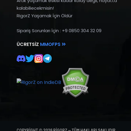
Artık yaşamak eskisi kadar kolay değil, hayatta
kalabiliecekmisin!
RigorZ Yaşamak İçin Öldür
Sipariş Sorunları İçin : +9 0850 304 32 09
ÜCRETSIZ
MMOFPS
COPYRIGHT © 2026 RIGORZ — TÜM HAKLARI SAKLIDIR.