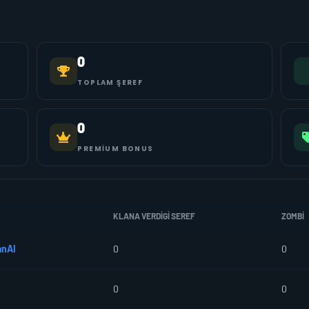
0
TOPLAM ŞEREF
0
PREMIUM BONUS
KLANA VERDIGI SEREF
ZOMBI
anAI
0
0
0
0