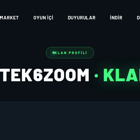
MARKET
OYUN İÇI
DUYURULAR
İNDIR
D
KLAN PROFILI
ETEK6ZOOM
· KL