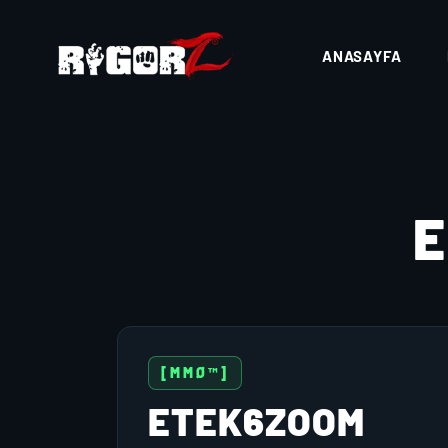
ANASAYFA
[MMØ™]
ETEK6ZOOM