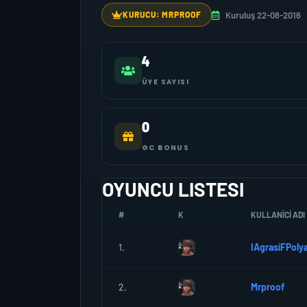
Kuruluş 22-08-2016
KURUCU: MRPROOF
4
ÜYE SAYISI
0
GC BONUS
OYUNCU LISTESI
#
K
KULLANICI ADI
1.
IAgrasiFPoly
2.
Mrproof