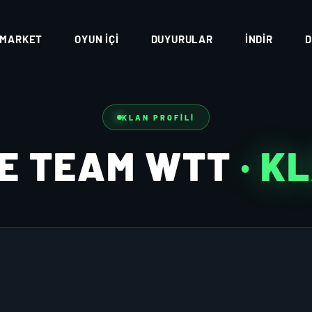
MARKET
OYUN İÇI
DUYURULAR
İNDIR
D
KLAN PROFILI
E TEAM WTT
· K