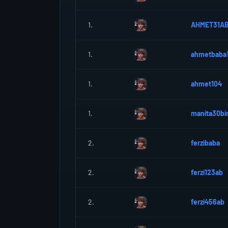
1.
AHMET31A
1.
ahmetbaba
1.
ahmet104
1.
manita30bi
2.
ferzibaba
2.
ferzi123ab
2.
ferzi456ab