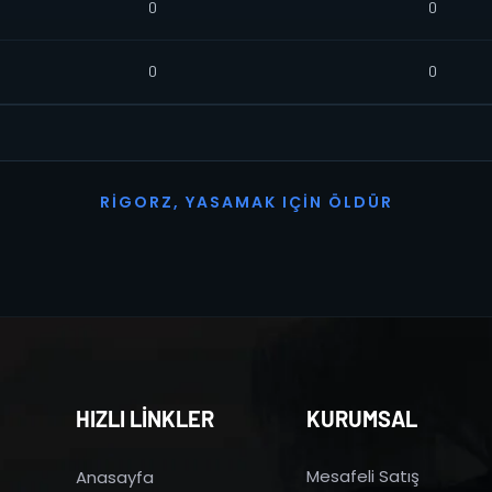
0
0
0
0
R
I
G
O
R
Z
,
Y
A
S
A
M
A
K
I
Ç
I
N
Ö
L
D
Ü
R
HIZLI LİNKLER
KURUMSAL
Mesafeli Satış
Anasayfa