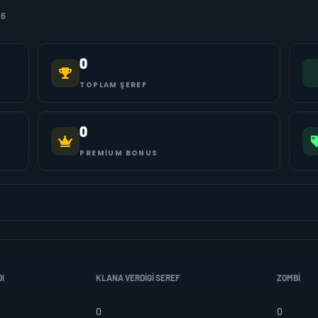
16
0
TOPLAM ŞEREF
0
PREMIUM BONUS
I
KLANA VERDIGI SEREF
ZOMBI
0
0