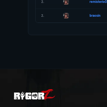
2.
remisterioQ
2.
braosin