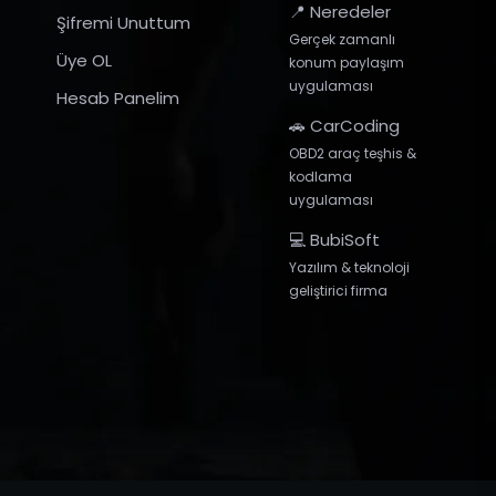
📍 Neredeler
Şifremi Unuttum
Gerçek zamanlı
Üye OL
konum paylaşım
uygulaması
Hesab Panelim
🚗 CarCoding
OBD2 araç teşhis &
kodlama
uygulaması
💻 BubiSoft
Yazılım & teknoloji
geliştirici firma