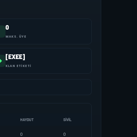
0
MAKS. ÜYE
[EXEE]
KLAN ETIKETI
HAYDUT
SIVIL
0
0