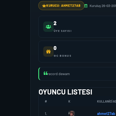
Kuruluş 26-03-20
KURUCU: AHMET27AB
2
ÜYE SAYISI
0
GC BONUS
record dewam
OYUNCU LISTESI
#
K
KULLANICI AD
1.
ahmet27ab