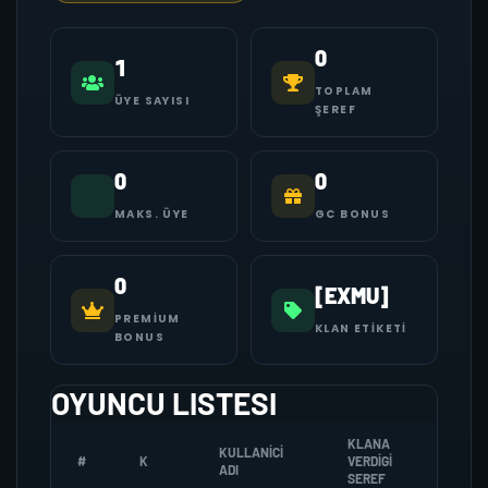
0
1
TOPLAM
ÜYE SAYISI
ŞEREF
0
0
MAKS. ÜYE
GC BONUS
0
[EXMU]
PREMIUM
KLAN ETIKETI
BONUS
OYUNCU LISTESI
KLANA
KULLANICI
#
K
VERDIGI
ZOMBI
ADI
SEREF