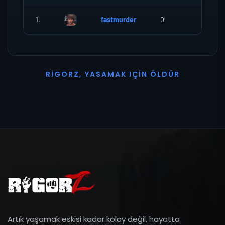
1.
fastmurder
0
0
R
I
G
O
R
Z
,
Y
A
S
A
M
A
K
I
Ç
I
N
Ö
L
D
Ü
R
Artık yaşamak eskisi kadar kolay değil, hayatta