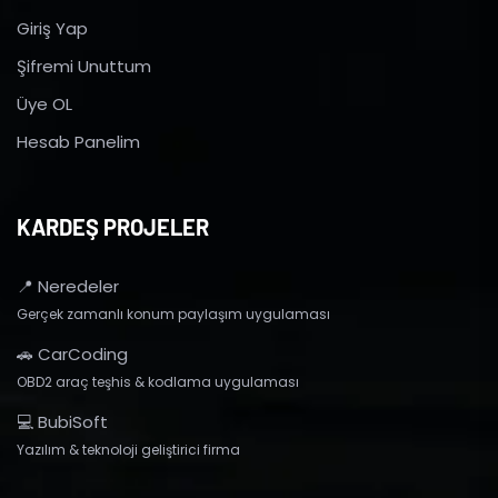
Giriş Yap
Şifremi Unuttum
Üye OL
Hesab Panelim
KARDEŞ PROJELER
📍 Neredeler
Gerçek zamanlı konum paylaşım uygulaması
🚗 CarCoding
OBD2 araç teşhis & kodlama uygulaması
💻 BubiSoft
Yazılım & teknoloji geliştirici firma