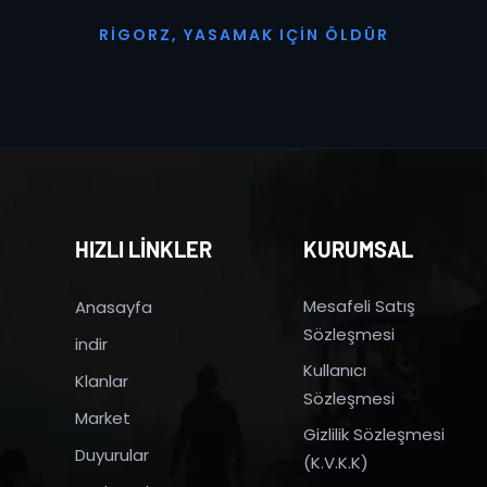
R
I
G
O
R
Z
,
Y
A
S
A
M
A
K
I
Ç
I
N
Ö
L
D
Ü
R
HIZLI LİNKLER
KURUMSAL
Mesafeli Satış
Anasayfa
Sözleşmesi
indir
Kullanıcı
Klanlar
Sözleşmesi
Market
Gizlilik Sözleşmesi
Duyurular
(K.V.K.K)