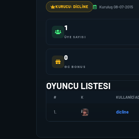
Kuruluş 08-07-2015
KURUCU: DICLINE
1
ÜYE SAYISI
0
GC BONUS
OYUNCU LISTESI
#
K
KULLANICI AD
1.
dicline