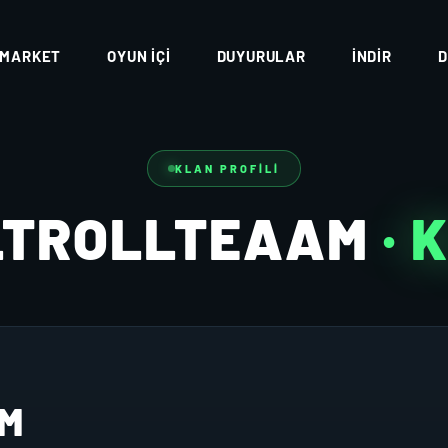
MARKET
OYUN İÇI
DUYURULAR
İNDIR
D
KLAN PROFILI
LTROLLTEAAM
· 
AM