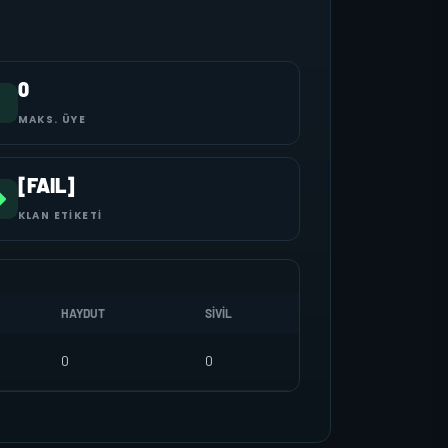
0
MAKS. ÜYE
[FAIL]
KLAN ETIKETI
HAYDUT
SIVIL
0
0