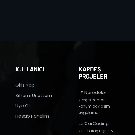
KULLANICI
KARDEŞ
PROJELER
Giriş Yap
📍 Neredeler
Şifremi Unuttum
Gerçek zamanlı
Üye OL
konum paylaşım
uygulaması
Hesab Panelim
🚗 CarCoding
OBD2 araç teşhis &