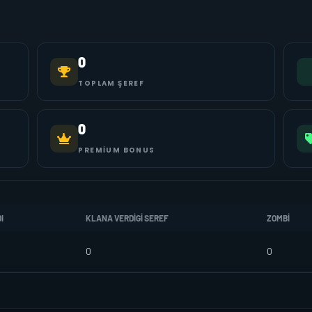
0
TOPLAM ŞEREF
0
PREMIUM BONUS
I
KLANA VERDIGI SEREF
ZOMBI
0
0