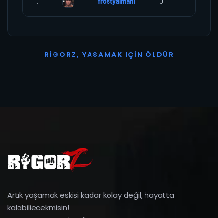
1.
frostyalmanI
0
0
R
I
G
O
R
Z
,
Y
A
S
A
M
A
K
I
Ç
I
N
Ö
L
D
Ü
R
Artık yaşamak eskisi kadar kolay değil, hayatta
kalabiliecekmisin!