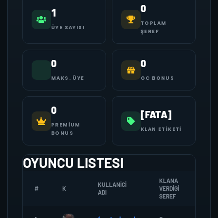
0
1
TOPLAM
ÜYE SAYISI
ŞEREF
0
0
MAKS. ÜYE
GC BONUS
0
[FATA]
PREMIUM
KLAN ETIKETI
BONUS
OYUNCU LISTESI
KLANA
KULLANICI
#
K
VERDIGI
ZOMB
ADI
SEREF