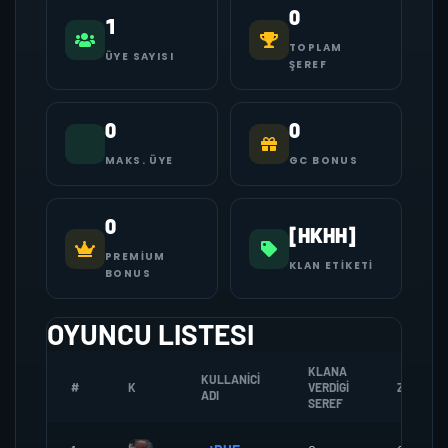
0
1
TOPLAM
ÜYE SAYISI
ŞEREF
0
0
MAKS. ÜYE
GC BONUS
0
[HKHH]
PREMIUM
KLAN ETIKETI
BONUS
OYUNCU LISTESI
KLANA
KULLANICI
#
K
VERDIGI
ZOMBI
ADI
SEREF