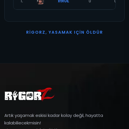
1.
xtRUE
0
0
R
I
G
O
R
Z
,
Y
A
S
A
M
A
K
I
Ç
I
N
Ö
L
D
Ü
R
Artık yaşamak eskisi kadar kolay değil, hayatta
kalabiliecekmisin!