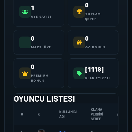
0
1
TOPLAM
ÜYE SAYISI
ŞEREF
0
0
MAKS. ÜYE
GC BONUS
0
[111S]
PREMIUM
KLAN ETIKETI
BONUS
OYUNCU LISTESI
KLANA
KULLANICI
#
K
VERDIGI
ZOMBI
ADI
SEREF