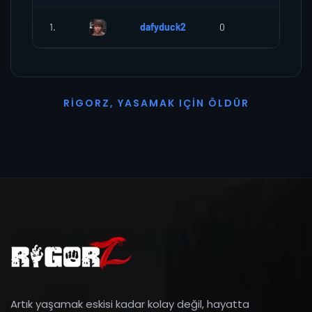
1.
dafyduck2
0
0
R
I
G
O
R
Z
,
Y
A
S
A
M
A
K
I
Ç
I
N
Ö
L
D
Ü
R
Artık yaşamak eskisi kadar kolay değil, hayatta