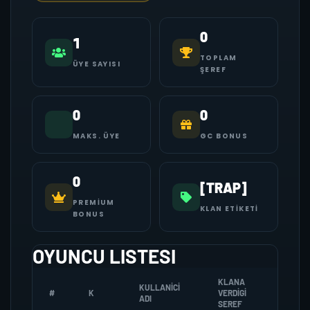
0
1
TOPLAM
ÜYE SAYISI
ŞEREF
0
0
MAKS. ÜYE
GC BONUS
0
[TRAP]
PREMIUM
KLAN ETIKETI
BONUS
OYUNCU LISTESI
KLANA
KULLANICI
#
K
VERDIGI
ZOMBI
ADI
SEREF