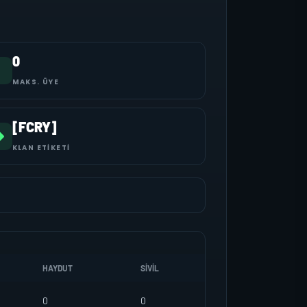
0
MAKS. ÜYE
[FCRY]
KLAN ETIKETI
HAYDUT
SIVIL
0
0