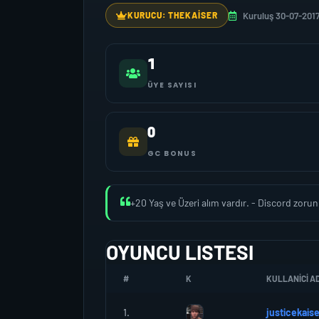
Kuruluş 30-07-201
KURUCU: THEKAISER
1
ÜYE SAYISI
0
GC BONUS
+20 Yaş ve Üzeri alım vardır. - Discord zorun
OYUNCU LISTESI
#
K
KULLANICI AD
1.
justicekaise