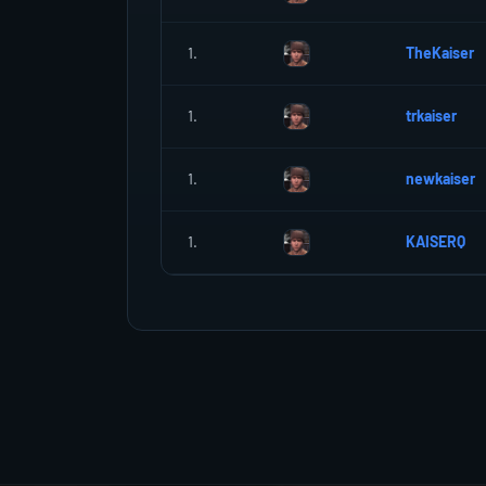
1.
TheKaiser
1.
trkaiser
1.
newkaiser
1.
KAISERQ