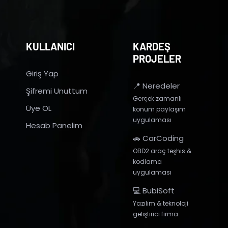
KULLANICI
KARDEŞ
PROJELER
Giriş Yap
📍 Neredeler
Şifremi Unuttum
Gerçek zamanlı
Üye OL
konum paylaşım
uygulaması
Hesab Panelim
🚗 CarCoding
OBD2 araç teşhis &
kodlama
uygulaması
💻 BubiSoft
Yazılım & teknoloji
geliştirici firma