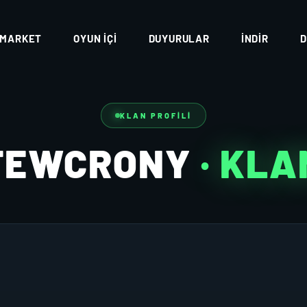
MARKET
OYUN İÇI
DUYURULAR
İNDIR
D
KLAN PROFILI
FEWCRONY
· KLA