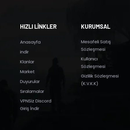
HIZLI LİNKLER
KURUMSAL
Mesafeli Satış
Anasayfa
Sözleşmesi
indir
Kullanıcı
Klanlar
Sözleşmesi
Market
Gizlilik Sözleşmesi
Duyurular
(K.V.K.K)
Sıralamalar
VPNSiz Discord
Giriş İndir