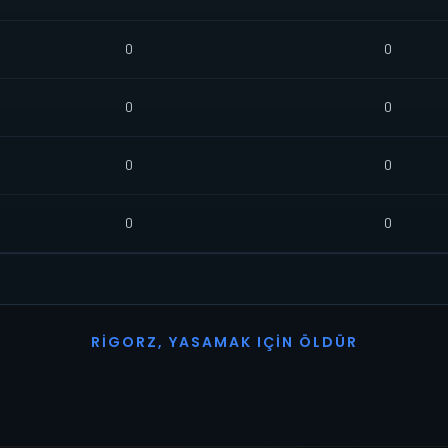
0
0
0
0
0
0
0
0
R
I
G
O
R
Z
,
Y
A
S
A
M
A
K
I
Ç
I
N
Ö
L
D
Ü
R