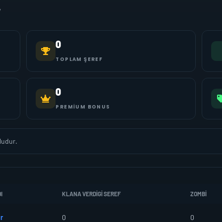
7
0
TOPLAM ŞEREF
0
PREMIUM BONUS
ludur.
I
KLANA VERDIGI SEREF
ZOMBI
r
0
0