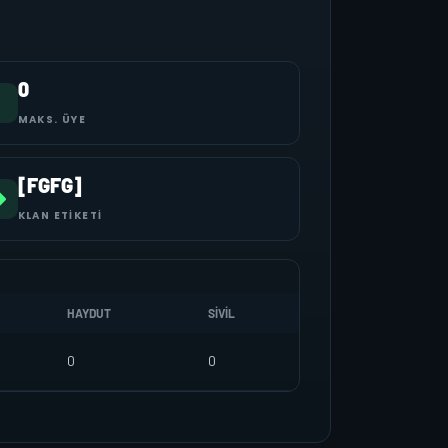
0
MAKS. ÜYE
[FGFG]
KLAN ETIKETI
HAYDUT
SIVIL
0
0