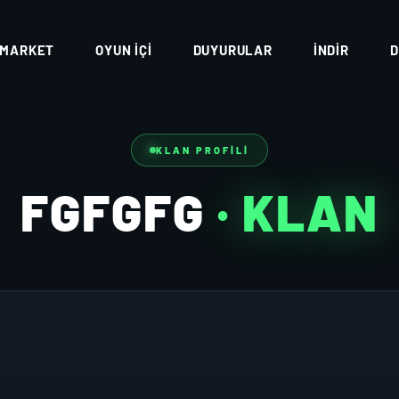
MARKET
OYUN İÇI
DUYURULAR
İNDIR
D
KLAN PROFILI
FGFGFG
· KLAN