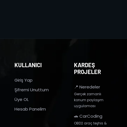
KULLANICI
KARDEŞ
PROJELER
Giriş Yap
📍 Neredeler
Şifremi Unuttum
Gerçek zamanlı
Üye OL
konum paylaşım
uygulaması
Hesab Panelim
🚗 CarCoding
OBD2 araç teşhis &