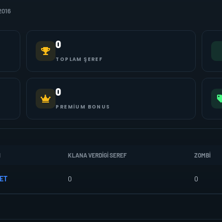
2016
0
TOPLAM ŞEREF
0
PREMIUM BONUS
I
KLANA VERDIGI SEREF
ZOMBI
ET
0
0