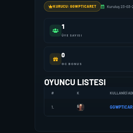
Kuruluş 23-03-
KURUCU: GGWPTICARET
1
ÜYE SAYISI
0
GC BONUS
OYUNCU LISTESI
#
K
KULLANICI AD
1.
GGWPTICAR