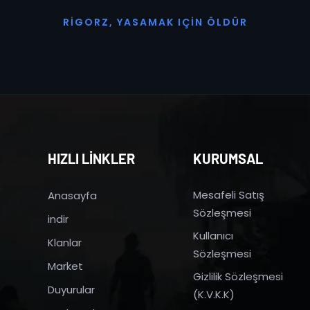
R
I
G
O
R
Z
,
Y
A
S
A
M
A
K
I
Ç
I
N
Ö
L
D
Ü
R
HIZLI LİNKLER
KURUMSAL
Mesafeli Satış
Anasayfa
Sözleşmesi
indir
Kullanıcı
Klanlar
Sözleşmesi
Market
Gizlilik Sözleşmesi
Duyurular
(K.V.K.K)