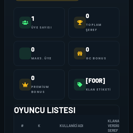
0
1
TOPLAM
ÜYE SAYISI
ŞEREF
0
0
MAKS. ÜYE
GC BONUS
0
[FOOR]
PREMIUM
KLAN ETIKETI
BONUS
OYUNCU LISTESI
KLANA
#
K
KULLANICI ADI
VERDIGI
SEREF