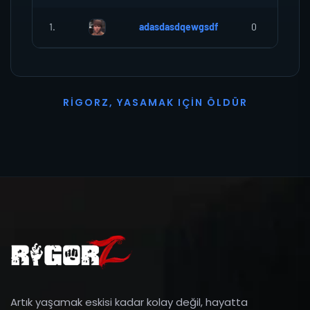
1.
adasdasdqewgsdf
0
R
I
G
O
R
Z
,
Y
A
S
A
M
A
K
I
Ç
I
N
Ö
L
D
Ü
R
Artık yaşamak eskisi kadar kolay değil, hayatta