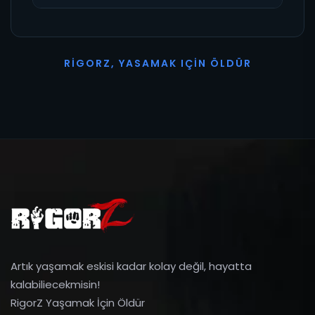
R
I
G
O
R
Z
,
Y
A
S
A
M
A
K
I
Ç
I
N
Ö
L
D
Ü
R
Artık yaşamak eskisi kadar kolay değil, hayatta
kalabiliecekmisin!
RigorZ Yaşamak İçin Öldür