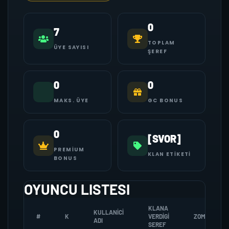
0
7
TOPLAM
ÜYE SAYISI
ŞEREF
0
0
MAKS. ÜYE
GC BONUS
0
[SVOR]
PREMIUM
KLAN ETIKETI
BONUS
OYUNCU LISTESI
KLANA
KULLANICI
#
K
VERDIGI
ZOMBI
ADI
SEREF