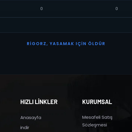
0
0
R
I
G
O
R
Z
,
Y
A
S
A
M
A
K
I
Ç
I
N
Ö
L
D
Ü
R
HIZLI LİNKLER
KURUMSAL
Mesafeli Satış
Anasayfa
Sözleşmesi
indir