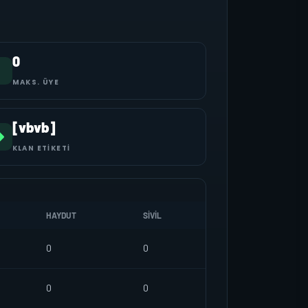
0
MAKS. ÜYE
[vbvb]
KLAN ETIKETI
HAYDUT
SIVIL
0
0
0
0