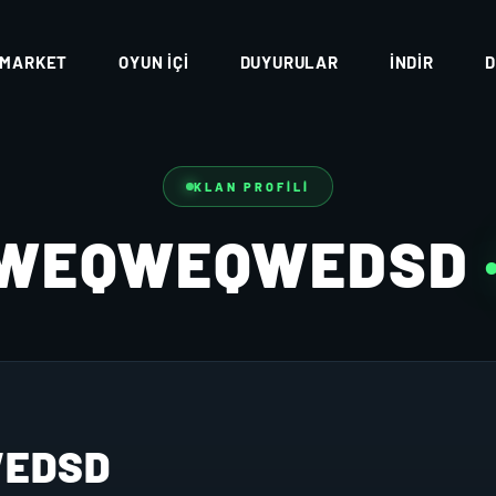
MARKET
OYUN İÇI
DUYURULAR
İNDIR
D
KLAN PROFILI
WEQWEQWEDSD
EDSD