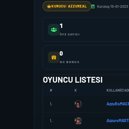
Kuruluş 15-01-2023
KURUCU: AZZUREAL
1
ÜYE SAYISI
0
GC BONUS
OYUNCU LISTESI
#
K
KULLANICI AD
1.
AzzuRoMAC
1.
AzzuroMAST