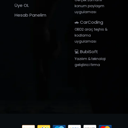
Üye OL
konum paylaşım
uygulaması
Hesab Panelim
🚗 CarCoding
OBD2 araç teşhis &
kodlama
uygulaması
💻 BubiSoft
Yazılım & teknoloji
geliştirici firma