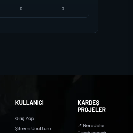
0
0
KULLANICI
KARDEŞ
PROJELER
Giriş Yap
📍 Neredeler
Şifremi Unuttum
Gerçek zamanlı