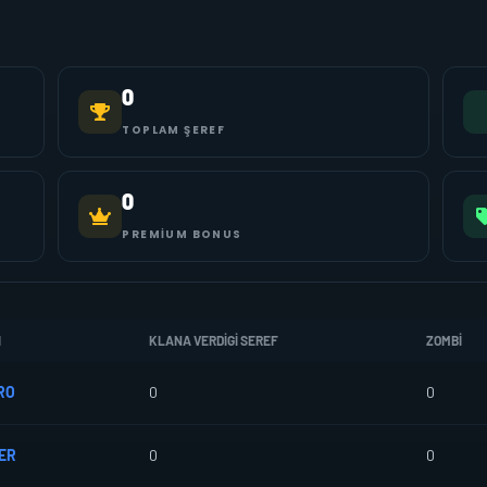
0
TOPLAM ŞEREF
0
PREMIUM BONUS
I
KLANA VERDIGI SEREF
ZOMBI
RO
0
0
ER
0
0