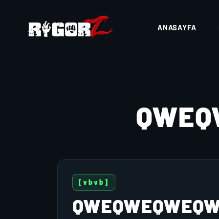
ANASAYFA
QWEQ
[vbvb]
QWEQWEQWEQW