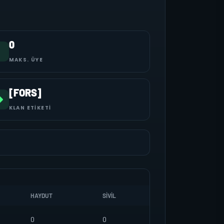
0
MAKS. ÜYE
[FORS]
KLAN ETIKETI
HAYDUT
SIVIL
0
0