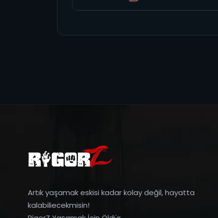
Artık yaşamak eskisi kadar kolay değil, hayatta
kalabiliecekmisin!
RigorZ Yaşamak İçin Öldür