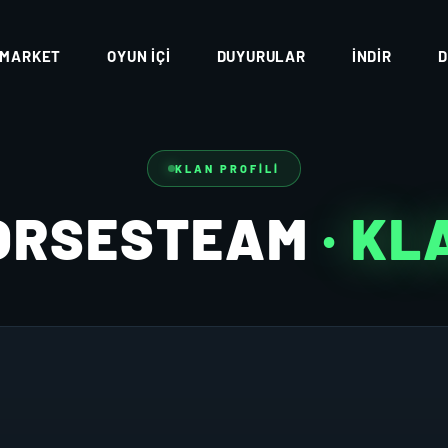
MARKET
OYUN İÇI
DUYURULAR
İNDIR
D
KLAN PROFILI
ORSESTEAM
· KL