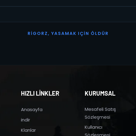
R
I
G
O
R
Z
,
Y
A
S
A
M
A
K
I
Ç
I
N
Ö
L
D
Ü
R
HIZLI LİNKLER
KURUMSAL
Mesafeli Satış
Anasayfa
Sözleşmesi
indir
Kullanıcı
Klanlar
Sözleşmesi