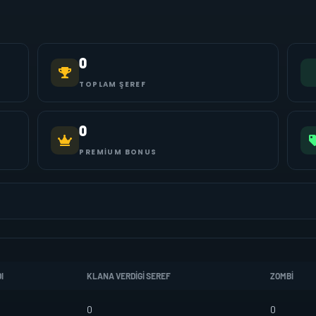
0
TOPLAM ŞEREF
0
PREMIUM BONUS
I
KLANA VERDIGI SEREF
ZOMBI
0
0