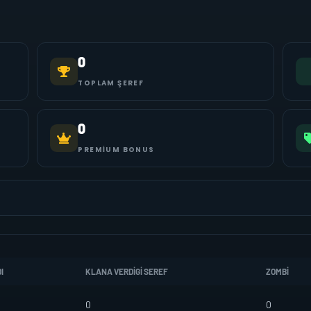
0
TOPLAM ŞEREF
0
PREMIUM BONUS
I
KLANA VERDIGI SEREF
ZOMBI
0
0