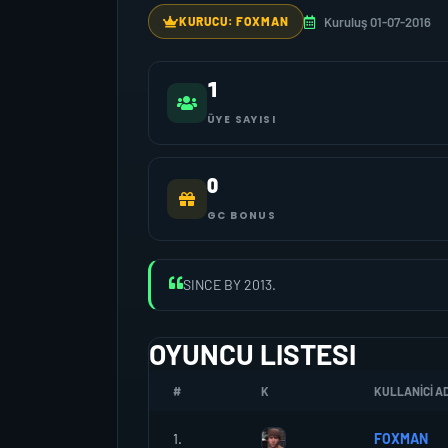
Kuruluş 01-07-2016
KURUCU: FOXMAN
1
ÜYE SAYISI
0
GC BONUS
SINCE BY 2013.
OYUNCU LISTESI
#
K
KULLANICI AD
1.
FOXMAN