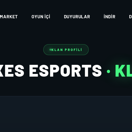
MARKET
OYUN İÇI
DUYURULAR
İNDIR
D
KLAN PROFILI
XES ESPORTS
· 