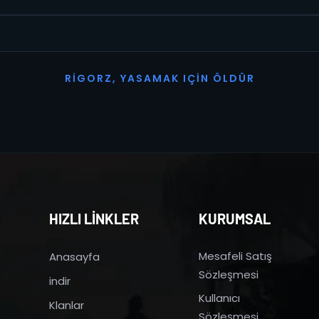
R
I
G
O
R
Z
,
Y
A
S
A
M
A
K
I
Ç
I
N
Ö
L
D
Ü
R
HIZLI LİNKLER
KURUMSAL
Mesafeli Satış
Anasayfa
Sözleşmesi
indir
Kullanıcı
Klanlar
Sözleşmesi