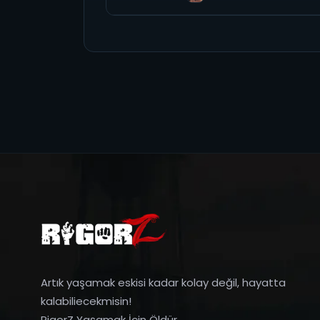
Artık yaşamak eskisi kadar kolay değil, hayatta
kalabiliecekmisin!
RigorZ Yaşamak İçin Öldür