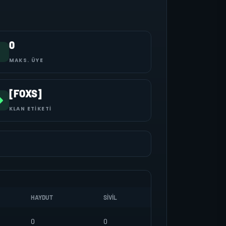
0
MAKS. ÜYE
[FOXS]
KLAN ETIKETI
HAYDUT
SIVIL
0
0