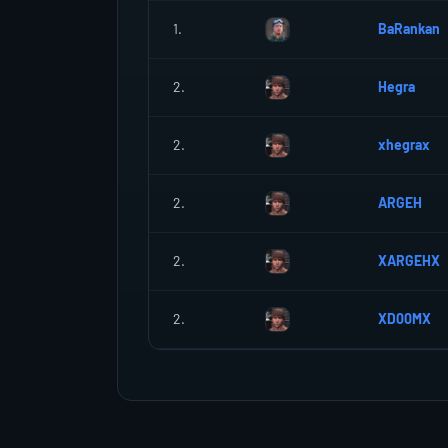
1.
BaRankan
2.
Hegra
2.
xhegrax
2.
ARGEH
2.
XARGEHX
2.
XD00MX