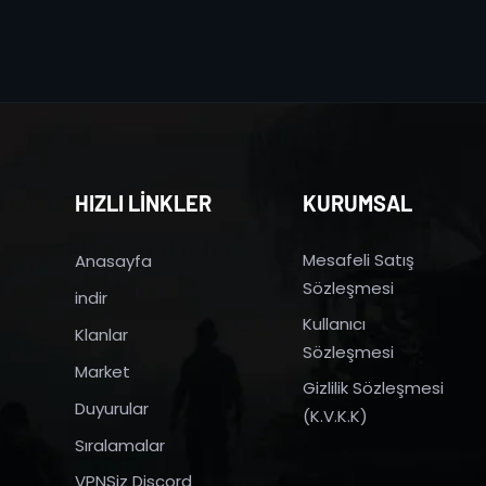
HIZLI LİNKLER
KURUMSAL
Mesafeli Satış
Anasayfa
Sözleşmesi
indir
Kullanıcı
Klanlar
Sözleşmesi
Market
Gizlilik Sözleşmesi
Duyurular
(K.V.K.K)
Sıralamalar
VPNSiz Discord