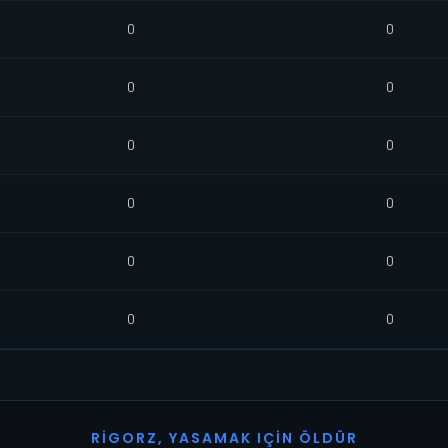
0
0
0
0
0
0
0
0
0
0
0
0
R
I
G
O
R
Z
,
Y
A
S
A
M
A
K
I
Ç
I
N
Ö
L
D
Ü
R