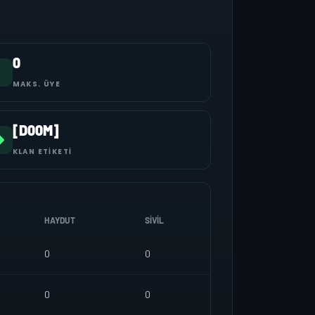
0
MAKS. ÜYE
[D00M]
KLAN ETIKETI
HAYDUT
SIVIL
0
0
0
0