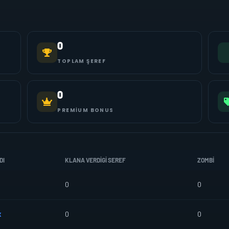
0
TOPLAM ŞEREF
0
PREMIUM BONUS
DI
KLANA VERDIGI SEREF
ZOMBI
0
0
x
0
0