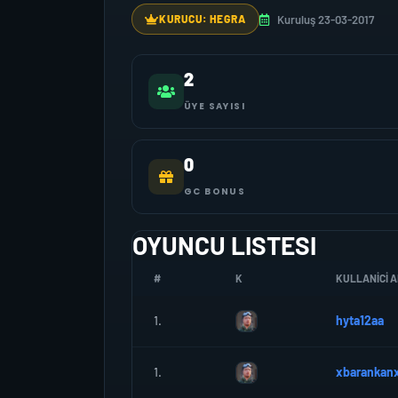
Kuruluş 23-03-2017
KURUCU: HEGRA
2
ÜYE SAYISI
0
GC BONUS
OYUNCU LISTESI
#
K
KULLANICI A
1.
hyta12aa
1.
xbarankan