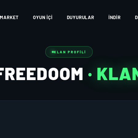
MARKET
OYUN İÇI
DUYURULAR
İNDIR
D
KLAN PROFILI
FREEDOOM
· KLA