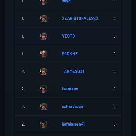
1.
skyq
0
1.
XxARİSTOFALESxX
0
1.
VECTO
0
1.
F4CKME
0
2.
TAKMESO31
0
2.
takmeso
0
2.
sahmerdan
0
2.
kafakesen41
0