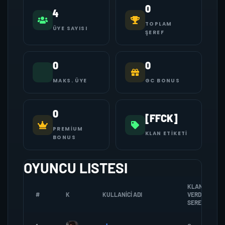
0
4
TOPLAM
ÜYE SAYISI
ŞEREF
0
0
MAKS. ÜYE
GC BONUS
0
[FFCK]
PREMIUM
KLAN ETIKETI
BONUS
OYUNCU LISTESI
KLANA
#
K
KULLANICI ADI
VERDIGI
SEREF