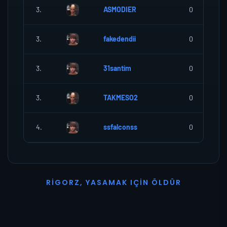
3.
ASMODIER
0
3.
fakedendii
0
3.
31santim
0
3.
TAKMESO2
0
4.
ssfalconss
0
R
I
G
O
R
Z
,
Y
A
S
A
M
A
K
I
Ç
I
N
Ö
L
D
Ü
R