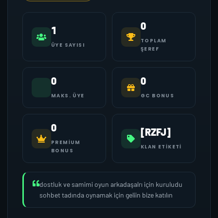
0
1
TOPLAM
ÜYE SAYISI
ŞEREF
0
0
MAKS. ÜYE
GC BONUS
0
[RZFJ]
PREMIUM
KLAN ETIKETI
BONUS
dostluk ve samimi oyun arkadaşalrı için kuruludu
sohbet tadında oynamak için geliin bize katılın