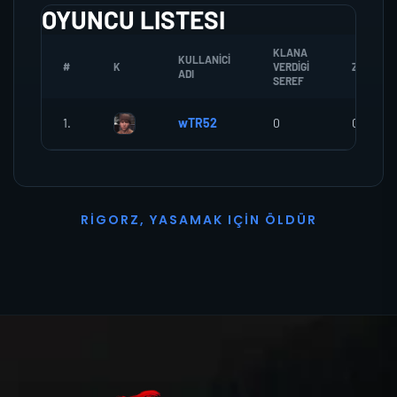
OYUNCU LISTESI
KLANA
KULLANICI
#
K
VERDIGI
ZOMBI
ADI
SEREF
1.
wTR52
0
0
R
I
G
O
R
Z
,
Y
A
S
A
M
A
K
I
Ç
I
N
Ö
L
D
Ü
R