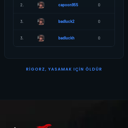
2.
capoon955
0
0
3.
badluck2
0
0
3.
badluckh
0
0
R
I
G
O
R
Z
,
Y
A
S
A
M
A
K
I
Ç
I
N
Ö
L
D
Ü
R