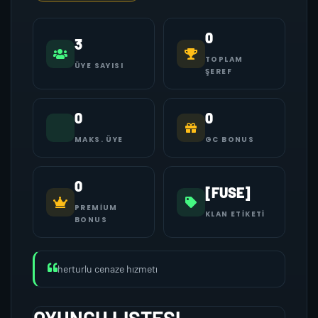
0
3
TOPLAM
ÜYE SAYISI
ŞEREF
0
0
MAKS. ÜYE
GC BONUS
0
[FUSE]
PREMIUM
KLAN ETIKETI
BONUS
herturlu cenaze hızmetı