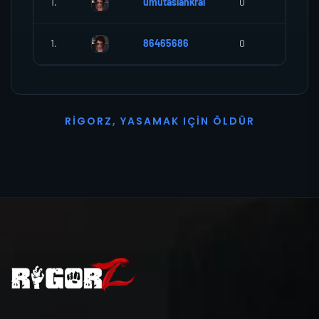
1.
umutaslankral
0
0
1.
86465686
0
0
R
I
G
O
R
Z
,
Y
A
S
A
M
A
K
I
Ç
I
N
Ö
L
D
Ü
R