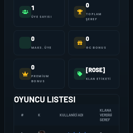
0
1
TOPLAM
ÜYE SAYISI
ŞEREF
0
0
MAKS. ÜYE
GC BONUS
0
[ROSE]
PREMIUM
KLAN ETIKETI
BONUS
OYUNCU LISTESI
KLANA
#
K
KULLANICI ADI
VERDIGI
ZOM
SEREF