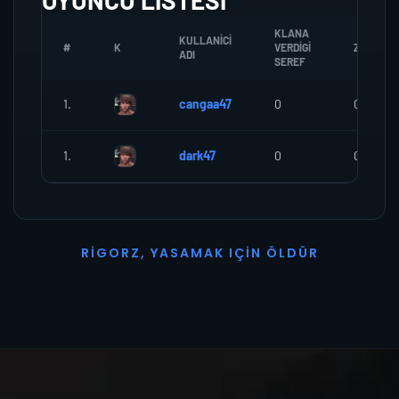
OYUNCU LISTESI
KLANA
KULLANICI
#
K
VERDIGI
ZOMBI
ADI
SEREF
1.
cangaa47
0
0
1.
dark47
0
0
R
I
G
O
R
Z
,
Y
A
S
A
M
A
K
I
Ç
I
N
Ö
L
D
Ü
R