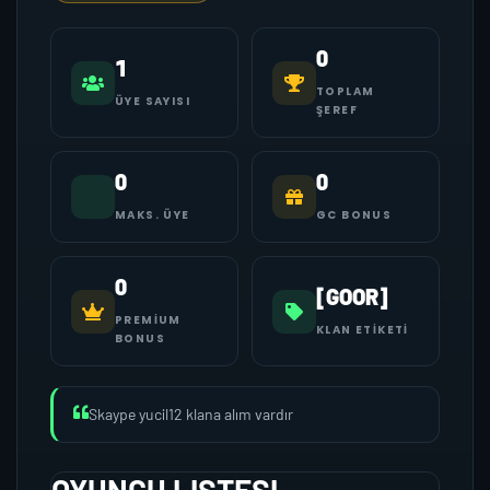
0
1
TOPLAM
ÜYE SAYISI
ŞEREF
0
0
MAKS. ÜYE
GC BONUS
0
[GOOR]
PREMIUM
KLAN ETIKETI
BONUS
Skaype yucil12 klana alım vardır