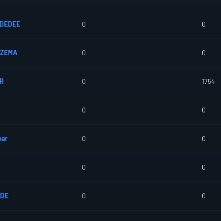
ZDEDEE
0
0
NZEMA
0
0
R
0
1754
0
0
bar
0
0
0
0
EDE
0
0