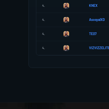
4.
KNEX
4.
AsosyalXD
4.
TEQ7
4.
VIZVIZZELIT