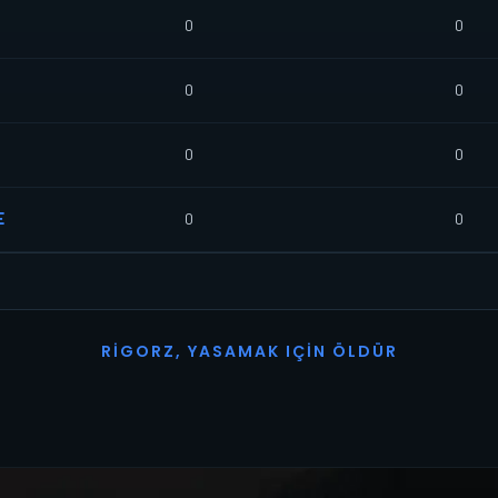
0
0
0
0
0
0
E
0
0
R
I
G
O
R
Z
,
Y
A
S
A
M
A
K
I
Ç
I
N
Ö
L
D
Ü
R