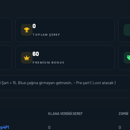
0
TOPLAM ŞEREF
60
PREMIUM BONUS
l Şart + 15, Blue çağına girmeyen gelmesin, - Pre şart ( Loot atacak )
KLANA VERDIGI SEREF
ZOMBI
p4P1
0
0