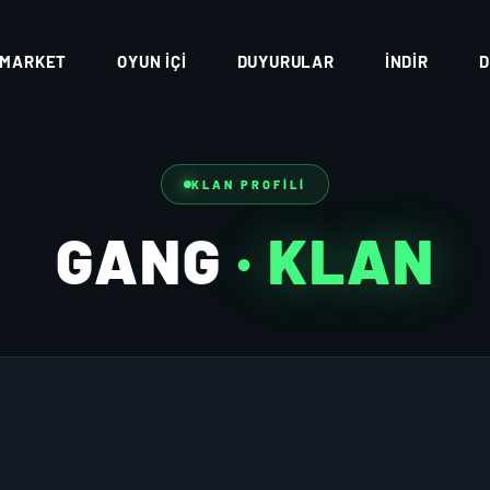
MARKET
OYUN İÇI
DUYURULAR
İNDIR
D
KLAN PROFILI
GANG
· KLAN