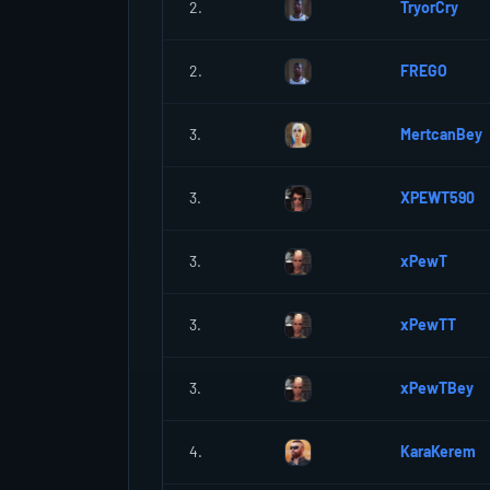
2.
TryorCry
2.
FREGO
3.
MertcanBey
3.
XPEWT590
3.
xPewT
3.
xPewTT
3.
xPewTBey
4.
KaraKerem