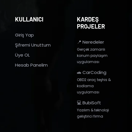
KULLANICI
KARDEŞ
PROJELER
Giriş Yap
📍 Neredeler
Şifremi Unuttum
Gerçek zamanlı
Üye OL
konum paylaşım
uygulaması
Hesab Panelim
🚗 CarCoding
OBD2 araç teşhis &
kodlama
uygulaması
💻 BubiSoft
Yazılım & teknoloji
geliştirici firma