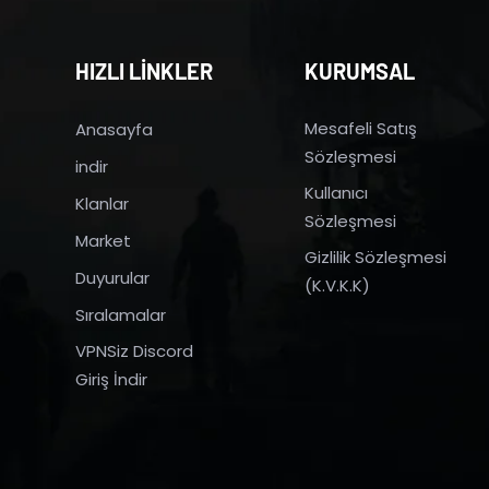
HIZLI LİNKLER
KURUMSAL
Mesafeli Satış
Anasayfa
Sözleşmesi
indir
Kullanıcı
Klanlar
Sözleşmesi
Market
Gizlilik Sözleşmesi
Duyurular
(K.V.K.K)
Sıralamalar
VPNSiz Discord
Giriş İndir