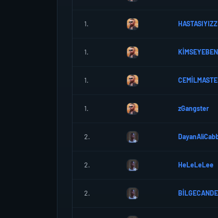
1.
HASTASIYIZ
1.
KİMSEYEBE
1.
CEMİLMASTE
1.
zGangster
2.
DayanAliCab
2.
HeLeLeLee
2.
BİLGECAND