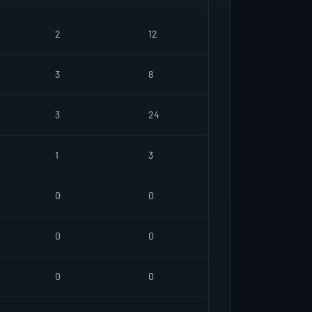
2
12
3
8
3
24
1
3
0
0
0
0
0
0