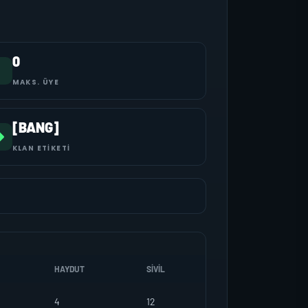
0
MAKS. ÜYE
[BANG]
KLAN ETIKETI
HAYDUT
SIVIL
4
12