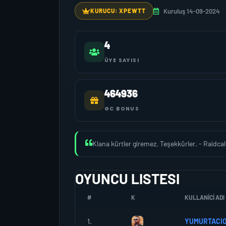
Kuruluş 14-09-2024
KURUCU: XPEWTT
4
ÜYE SAYISI
464936
GC BONUS
Klana kürtler giremez, Teşekkürler. - Raidcal
OYUNCU LISTESI
#
K
KULLANICI ADI
1.
YUMURTACIO