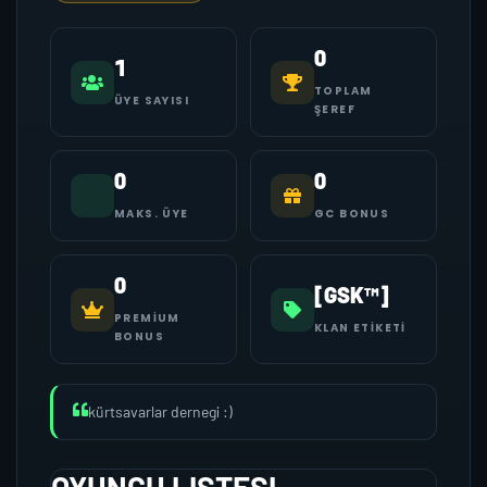
0
1
TOPLAM
ÜYE SAYISI
ŞEREF
0
0
MAKS. ÜYE
GC BONUS
0
[GSK™]
PREMIUM
KLAN ETIKETI
BONUS
kürtsavarlar dernegi :)