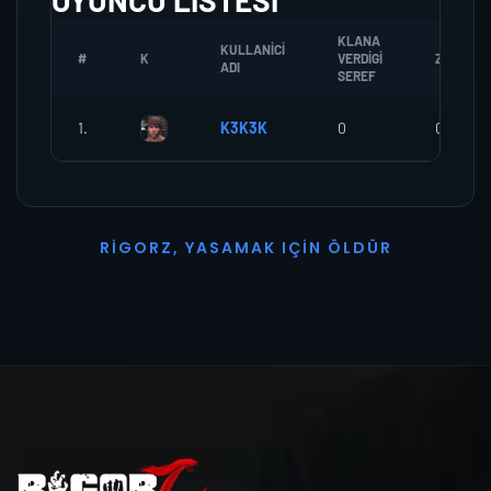
OYUNCU LISTESI
KLANA
KULLANICI
#
K
VERDIGI
ZOMBI
ADI
SEREF
1.
K3K3K
0
0
R
I
G
O
R
Z
,
Y
A
S
A
M
A
K
I
Ç
I
N
Ö
L
D
Ü
R