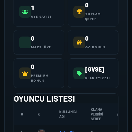
0
1
TOPLAM
ÜYE SAYISI
ŞEREF
0
0
MAKS. ÜYE
GC BONUS
0
[GVSE]
PREMIUM
KLAN ETIKETI
BONUS
OYUNCU LISTESI
KLANA
KULLANICI
#
K
VERDIGI
ZOMBI
ADI
SEREF