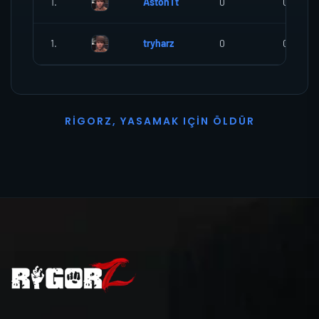
1.
AstonTt
0
0
1.
tryharz
0
0
R
I
G
O
R
Z
,
Y
A
S
A
M
A
K
I
Ç
I
N
Ö
L
D
Ü
R