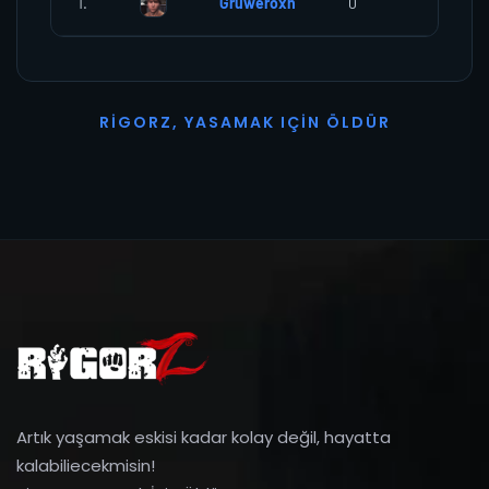
1.
Gruweroxn
0
0
R
I
G
O
R
Z
,
Y
A
S
A
M
A
K
I
Ç
I
N
Ö
L
D
Ü
R
Artık yaşamak eskisi kadar kolay değil, hayatta
kalabiliecekmisin!