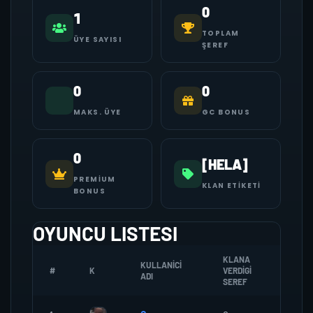
0
1
TOPLAM
ÜYE SAYISI
ŞEREF
0
0
MAKS. ÜYE
GC BONUS
0
[HELA]
PREMIUM
KLAN ETIKETI
BONUS
OYUNCU LISTESI
KLANA
KULLANICI
#
K
VERDIGI
ZOMBI
ADI
SEREF