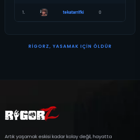
1.
tekatarrifki
0
0
R
I
G
O
R
Z
,
Y
A
S
A
M
A
K
I
Ç
I
N
Ö
L
D
Ü
R
Artık yaşamak eskisi kadar kolay değil, hayatta