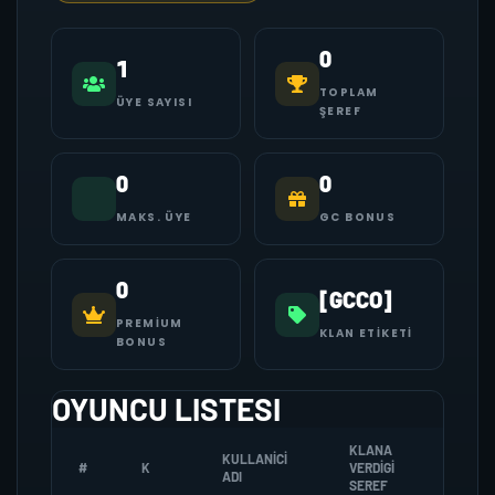
0
1
TOPLAM
ÜYE SAYISI
ŞEREF
0
0
MAKS. ÜYE
GC BONUS
0
[GCCO]
PREMIUM
KLAN ETIKETI
BONUS
OYUNCU LISTESI
KLANA
KULLANICI
#
K
VERDIGI
ZOMBI
ADI
SEREF