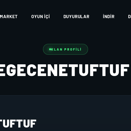
MARKET
OYUN İÇI
DUYURULAR
İNDIR
D
KLAN PROFILI
EGECENETUFTU
TUFTUF