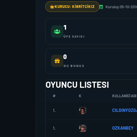
Kuruluş 05-10-201
KURUCU: KİBRİTCİKIZ
1
ÜYE SAYISI
0
GC BONUS
OYUNCU LISTESI
#
K
KULLANICI ADI
1.
CILGINYOZG
1.
OZKANBEY