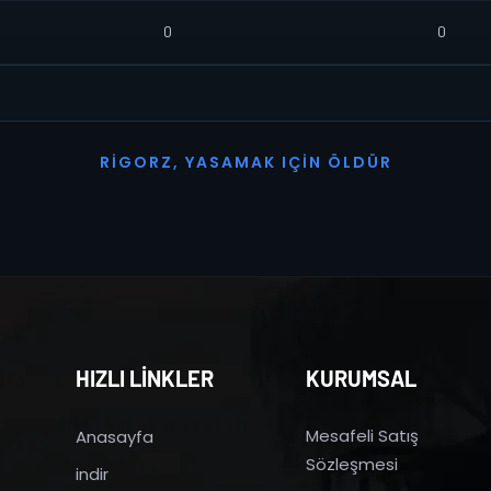
0
0
R
I
G
O
R
Z
,
Y
A
S
A
M
A
K
I
Ç
I
N
Ö
L
D
Ü
R
HIZLI LİNKLER
KURUMSAL
Mesafeli Satış
Anasayfa
Sözleşmesi
indir