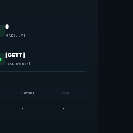
0
MAKS. ÜYE
[GGTT]
KLAN ETIKETI
HAYDUT
SIVIL
0
0
0
0