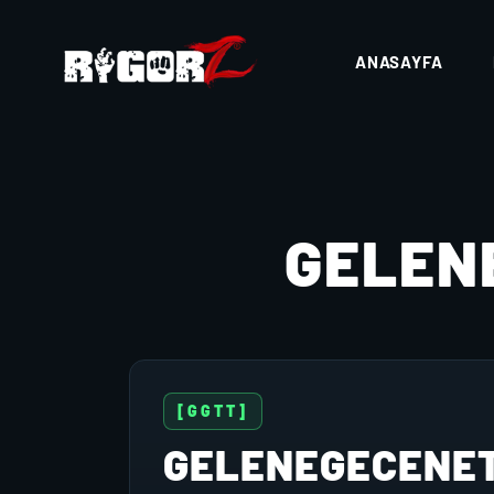
ANASAYFA
GELEN
[GGTT]
GELENEGECENE