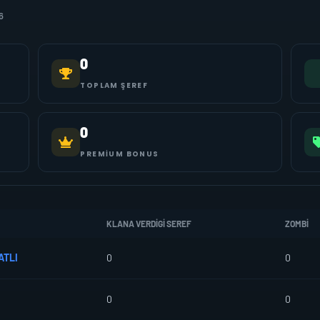
6
0
TOPLAM ŞEREF
0
PREMIUM BONUS
KLANA VERDIGI SEREF
ZOMBI
ATLI
0
0
0
0