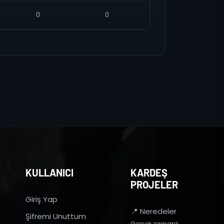
0
0
KULLANICI
KARDEŞ
PROJELER
Giriş Yap
📍 Neredeler
Şifremi Unuttum
Gerçek zamanlı