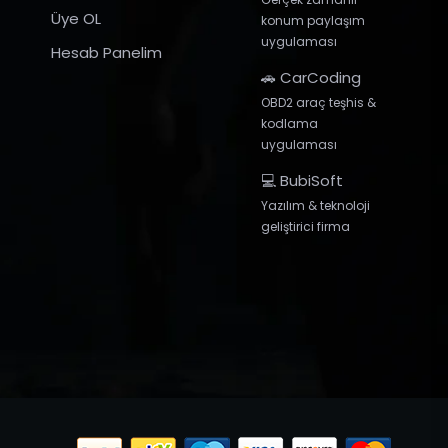
Üye OL
konum paylaşım
uygulaması
Hesab Panelim
🚗 CarCoding
OBD2 araç teşhis &
kodlama
uygulaması
💻 BubiSoft
Yazılım & teknoloji
geliştirici firma